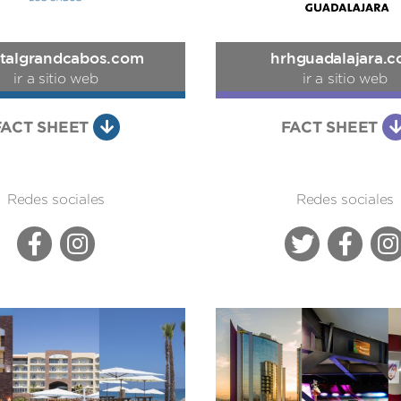
stalgrandcabos.com
hrhguadalajara.
ir a sitio web
ir a sitio web
FACT SHEET
FACT SHEET
Redes sociales
Redes sociales