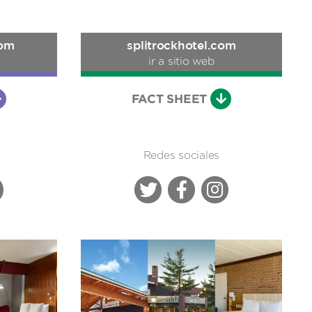
com
splitrockhotel.com
ir a sitio web
FACT SHEET
Redes sociales