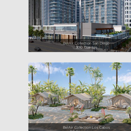
BelAir Collection San Diego
300 Cuartos
BelAir Collection Los Cabos