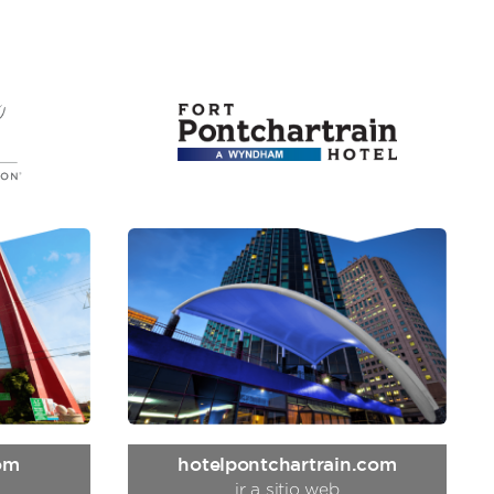
om
hotelpontchartrain.com
ir a sitio web