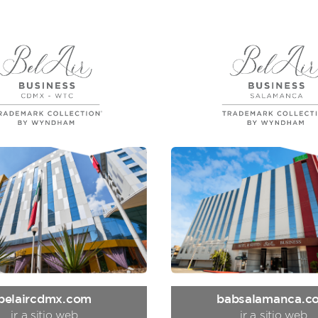
belaircdmx.com
babsalamanca.c
ir a sitio web
ir a sitio web