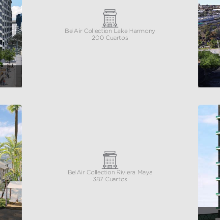
BelAir Collection Lake Harmony
200 Cuartos
BelAir Collection Riviera Maya
387 Cuartos